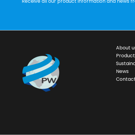
Receive all our product information and news f
About u
Product
Sustaina
News
Contact