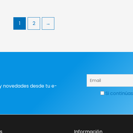
1
2
→
y novedades desde tu e-
Si continúas
s
Información