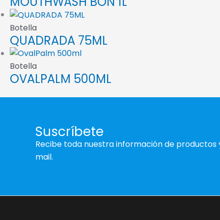
MOUTHWASH BON 1L
Botella
QUADRADA 75ML
Botella
OVALPALM 500ML
Suscríbete
Recibe toda nuestra información de productos 
mail.