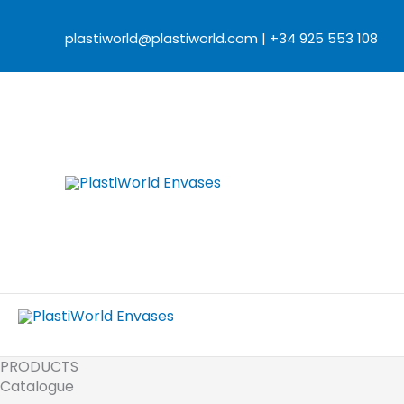
Ir
al
plastiworld@plastiworld.com
|
+34 925 553 108
contenido
PRODUCTS
Catalogue