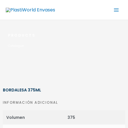
Ir
al
contenido
PRODUCTS
Catalogue
BORDALESA 375ML
INFORMACIÓN ADICIONAL
Volumen
375